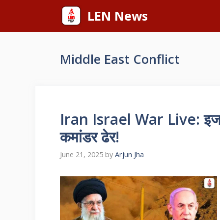
Skip
LEN News
to
content
Middle East Conflict
Iran Israel War Live: इजरा
कमांडर ढेर!
June 21, 2025
by
Arjun Jha