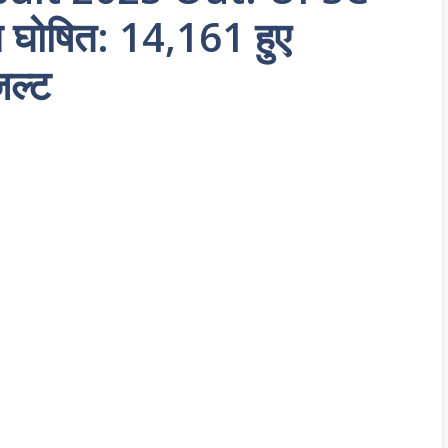
म घोषित: 14,161 हुए
जल्ट