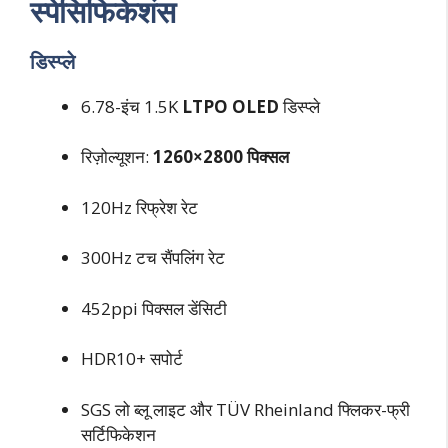
स्पेसिफिकेशंस
डिस्प्ले
6.78-इंच 1.5K
LTPO OLED
डिस्प्ले
रिज़ोल्यूशन:
1260×2800 पिक्सल
120Hz रिफ्रेश रेट
300Hz टच सैंपलिंग रेट
452ppi पिक्सल डेंसिटी
HDR10+ सपोर्ट
SGS लो ब्लू लाइट और TÜV Rheinland फ्लिकर-फ्री
सर्टिफिकेशन