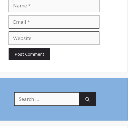
Name
Email
Website
Search
for: