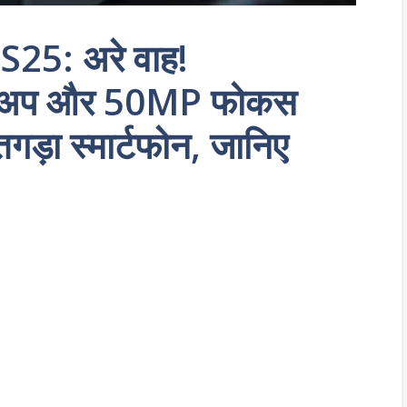
5: अरे वाह!
ैकअप और 50MP फोकस
तगड़ा स्मार्टफोन, जानिए