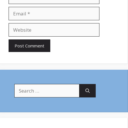
Email
Website
Search
for: